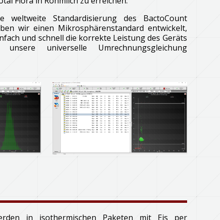
al Flora in Rohmilch zu erreichen.
e weltweite Standardisierung des BactoCount
haben wir einen Mikrosphärenstandard entwickelt,
infach und schnell die korrekte Leistung des Geräts
 unsere universelle Umrechnungsgleichung
erden in isothermischen Paketen mit Eis per