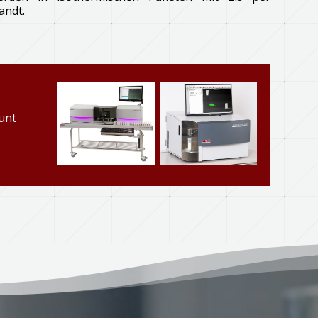
andt.
unt