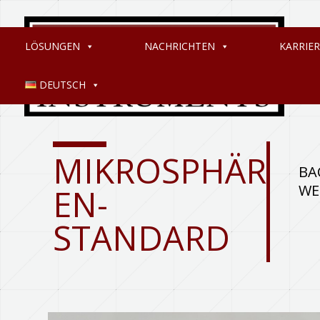
LÖSUNGEN
NACHRICHTEN
KARRIER
DEUTSCH
MIKROSPHÄR
BA
WE
EN-
STANDARD