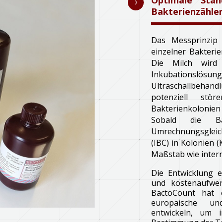
Optimale Stan
5
Bakterienzähle
Das Messprinzip
einzelner Bakterie
Die Milch wird 
Inkubationslös
Ultraschallbehand
potenziell st
Bakterienkolonien
Sobald die Ba
Umrechnungsgleic
(IBC) in Kolonien 
Maßstab wie inter
Die Entwicklung e
und kostenaufwen
BactoCount hat 
europäische un
entwickeln, um i