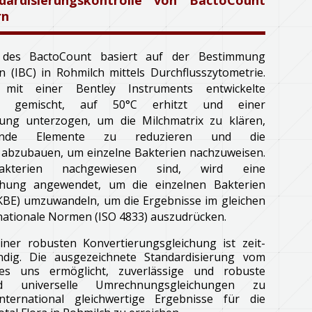
dardisierungskontrolle von BactoCount
rn
 des BactoCount basiert auf der Bestimmung
n (IBC) in Rohmilch mittels Durchflusszytometrie.
mit einer Bentley Instruments entwickelte
ung gemischt, auf 50°C erhitzt und einer
lung unterzogen, um die Milchmatrix zu klären,
örende Elemente zu reduzieren und die
 abzubauen, um einzelne Bakterien nachzuweisen.
kterien nachgewiesen sind, wird eine
hung angewendet, um die einzelnen Bakterien
(KBE) umzuwandeln, um die Ergebnisse im gleichen
nationale Normen (ISO 4833) auszudrücken.
iner robusten Konvertierungsgleichung ist zeit-
dig. Die ausgezeichnete Standardisierung vom
es uns ermöglicht, zuverlässige und robuste
d universelle Umrechnungsgleichungen zu
nternational gleichwertige Ergebnisse für die