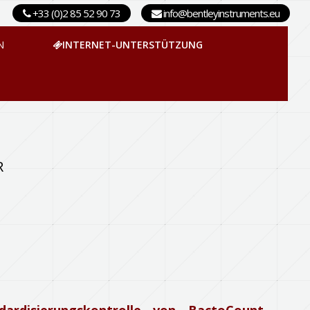
+33 (0)2 85 52 90 73
info@bentleyinstruments.eu
N
INTERNET-UNTERSTÜTZUNG
R