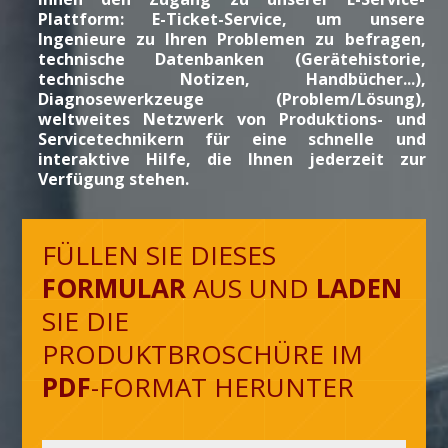
Plattform: E-Ticket-Service, um unsere
Ingenieure zu Ihren Problemen zu befragen,
technische Datenbanken (Gerätehistorie,
technische Notizen, Handbücher...),
Diagnosewerkzeuge (Problem/Lösung),
weltweites Netzwerk von Produktions- und
Servicetechnikern für eine schnelle und
interaktive Hilfe, die Ihnen jederzeit zur
Verfügung stehen.
FÜLLEN SIE DIESES
FORMULAR
AUS UND
LADEN
SIE DIE
PRODUKTBROSCHÜRE IM
PDF
-FORMAT HERUNTER