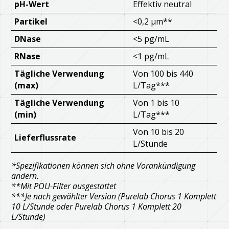
pH-Wert
Effektiv neutral
Partikel
<0,2 µm**
DNase
<5 pg/mL
RNase
<1 pg/mL
Tägliche Verwendung
Von 100 bis 440
(max)
L/Tag***
Tägliche Verwendung
Von 1 bis 10
(min)
L/Tag***
Von 10 bis 20
Lieferflussrate
L/Stunde
*Spezifikationen können sich ohne Vorankündigung
ändern.
**Mit POU-Filter ausgestattet
***Je nach gewählter Version (Purelab Chorus 1 Komplett
10 L/Stunde oder Purelab Chorus 1 Komplett 20
L/Stunde)