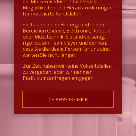
die Molkereiindustrie bietet viele
Möglichkeiten und Herausforderungen
für motivierte Kandidaten.
Sie haben einen Hintergrund in den
Bereichen Chemie, Elektronik, Robotik
oder Messtechnik. Sie sind vielseitig,
rigoros, ein Teamplayer und denken,
dass Sie die ideale Person für uns sind,
warten Sie nicht länger.
Zur Zeit haben wir keine Vollzeitstellen
zu vergeben, aber wir nehmen
Praktikumsanfragen entgegen.
ICH BEWERBE MICH!