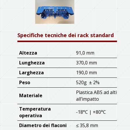
Specifiche tecniche dei rack standard
Altezza
91,0 mm
Lunghezza
370,0 mm
Larghezza
190,0 mm
Peso
520g ± 2%
Plastica ABS ad altissima
Materiale
all’impatto
Temperatura
-18°C | +80°C
operativa
Diametro dei flaconi
≤ 35,8 mm