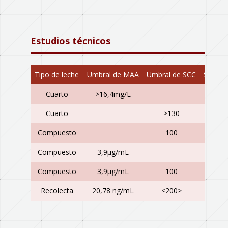
Estudios técnicos
Tipo de leche
Umbral de MAA
Umbral de SCC
Sensibi
Cuarto
>16,4mg/L
90,
Cuarto
>130
89,
Compuesto
100
96,
Compuesto
3,9μg/mL
84,
Compuesto
3,9μg/mL
100
82,
Recolecta
20,78 ng/mL
<200>
97,