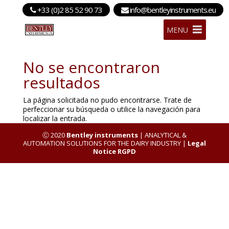
+33 (0)2 85 52 90 73
info@bentleyinstruments.eu
MENU
No se encontraron
resultados
La página solicitada no pudo encontrarse. Trate de
perfeccionar su búsqueda o utilice la navegación para
localizar la entrada.
Ⓒ 2020
Bentley instruments
| ANALYTICAL &
AUTOMATION SOLUTIONS FOR THE DAIRY INDUSTRY |
Legal
Notice RGPD